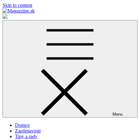
Skip to content
Magazzine.sk
Lifestyle magazín
Menu
Domov
Zaujímavosti
Tipy a rady