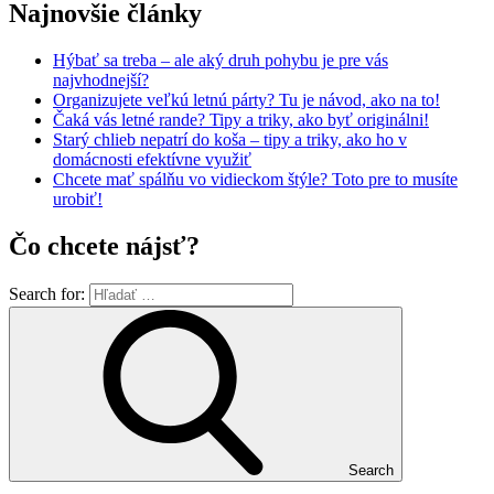
Najnovšie články
Hýbať sa treba – ale aký druh pohybu je pre vás
najvhodnejší?
Organizujete veľkú letnú párty? Tu je návod, ako na to!
Čaká vás letné rande? Tipy a triky, ako byť originálni!
Starý chlieb nepatrí do koša – tipy a triky, ako ho v
domácnosti efektívne využiť
Chcete mať spálňu vo vidieckom štýle? Toto pre to musíte
urobiť!
Čo chcete nájsť?
Search for:
Search