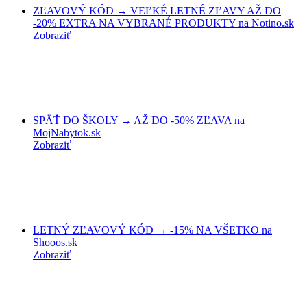
ZĽAVOVÝ KÓD → VEĽKÉ LETNÉ ZĽAVY AŽ DO
-20% EXTRA NA VYBRANÉ PRODUKTY na Notino.sk
Zobraziť
SPÄŤ DO ŠKOLY → AŽ DO -50% ZĽAVA na
MojNabytok.sk
Zobraziť
LETNÝ ZĽAVOVÝ KÓD → -15% NA VŠETKO na
Shooos.sk
Zobraziť