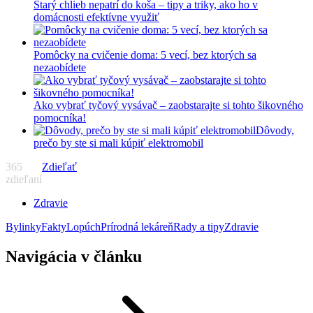
Starý chlieb nepatrí do koša – tipy a triky, ako ho v
domácnosti efektívne využiť
Pomôcky na cvičenie doma: 5 vecí, bez ktorých sa
nezaobídete
Ako vybrať tyčový vysávač – zaobstarajte si tohto šikovného
pomocníka!
Dôvody,
prečo by ste si mali kúpiť elektromobil
365
Zdieľať
zdieľaní
Zdravie
Bylinky
Fakty
Lopúch
Prírodná lekáreň
Rady a tipy
Zdravie
Navigácia v článku