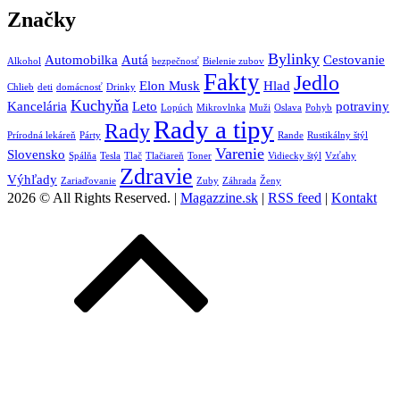
Značky
Bylinky
Automobilka
Autá
Cestovanie
Alkohol
bezpečnosť
Bielenie zubov
Fakty
Jedlo
Elon Musk
Hlad
Chlieb
deti
domácnosť
Drinky
Kuchyňa
Kancelária
Leto
potraviny
Lopúch
Mikrovlnka
Muži
Oslava
Pohyb
Rady a tipy
Rady
Prírodná lekáreň
Párty
Rande
Rustikálny štýl
Varenie
Slovensko
Spálňa
Tesla
Tlač
Tlačiareň
Toner
Vidiecky štýl
Vzťahy
Zdravie
Výhľady
Zariaďovanie
Zuby
Záhrada
Ženy
2026 © All Rights Reserved. |
Magazzine.sk
|
RSS feed
|
Kontakt