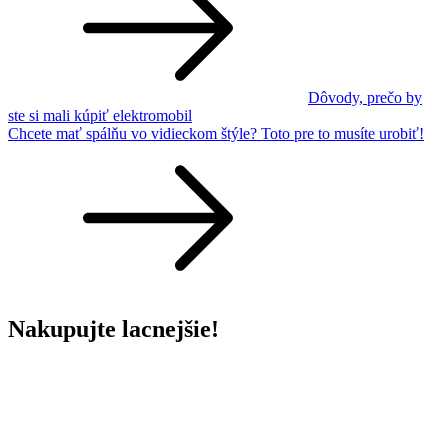
Dôvody, prečo by
ste si mali kúpiť elektromobil
Chcete mať spálňu vo vidieckom štýle? Toto pre to musíte urobiť!
Nakupujte lacnejšie!