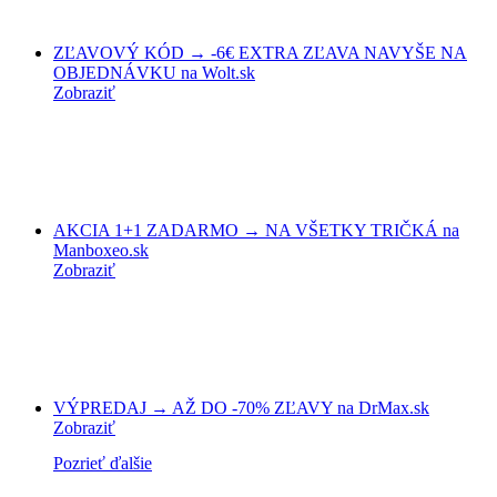
ZĽAVOVÝ KÓD → -6€ EXTRA ZĽAVA NAVYŠE NA
OBJEDNÁVKU na Wolt.sk
Zobraziť
AKCIA 1+1 ZADARMO → NA VŠETKY TRIČKÁ na
Manboxeo.sk
Zobraziť
VÝPREDAJ → AŽ DO -70% ZĽAVY na DrMax.sk
Zobraziť
Pozrieť ďalšie