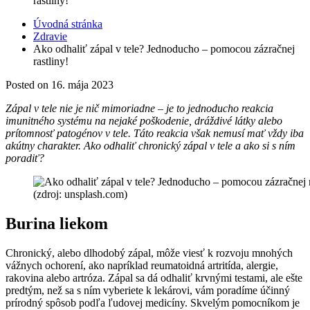
rastliny!
Úvodná stránka
Zdravie
Ako odhaliť zápal v tele? Jednoducho – pomocou zázračnej
rastliny!
Posted on
16. mája 2023
Zápal v tele nie je nič mimoriadne – je to jednoducho reakcia
imunitného systému na nejaké poškodenie, dráždivé látky alebo
prítomnosť patogénov v tele. Táto reakcia však nemusí mať vždy iba
akútny charakter. Ako odhaliť chronický zápal v tele a ako si s ním
poradiť?
(zdroj: unsplash.com)
Burina liekom
Chronický, alebo dlhodobý zápal, môže viesť k rozvoju mnohých
vážnych ochorení, ako napríklad reumatoidná artritída, alergie,
rakovina alebo artróza. Zápal sa dá odhaliť krvnými testami, ale ešte
predtým, než sa s ním vyberiete k lekárovi, vám poradíme účinný
prírodný spôsob podľa ľudovej medicíny. Skvelým pomocníkom je