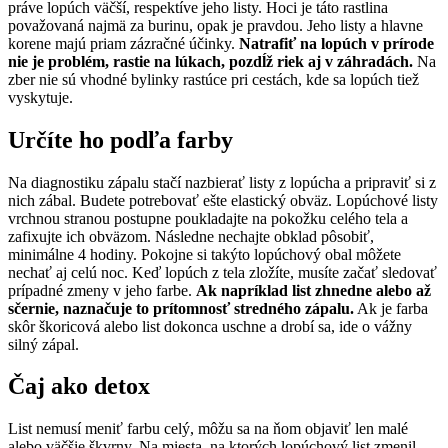
práve lopúch väčší, respektíve jeho listy. Hoci je táto rastlina
považovaná najmä za burinu, opak je pravdou. Jeho listy a hlavne
korene majú priam zázračné účinky.
Natrafiť na lopúch v prírode
nie je problém, rastie na lúkach, pozdĺž riek aj v záhradách.
Na
zber nie sú vhodné bylinky rastúce pri cestách, kde sa lopúch tiež
vyskytuje.
Určíte ho podľa farby
Na diagnostiku zápalu stačí nazbierať listy z lopúcha a pripraviť si z
nich zábal. Budete potrebovať ešte elastický obväz. Lopúchové listy
vrchnou stranou postupne poukladajte na pokožku celého tela a
zafixujte ich obväzom. Následne nechajte obklad pôsobiť,
minimálne 4 hodiny. Pokojne si takýto lopúchový obal môžete
nechať aj celú noc. Keď lopúch z tela zložíte, musíte začať sledovať
prípadné zmeny v jeho farbe.
Ak napríklad list zhnedne alebo až
sčernie, naznačuje to prítomnosť stredného zápalu.
Ak je farba
skôr škoricová alebo list dokonca uschne a drobí sa, ide o vážny
silný zápal.
Čaj ako detox
List nemusí meniť farbu celý, môžu sa na ňom objaviť len malé
alebo väčšie škvrny. Na miesta, na ktorých lopúchový list zmenil