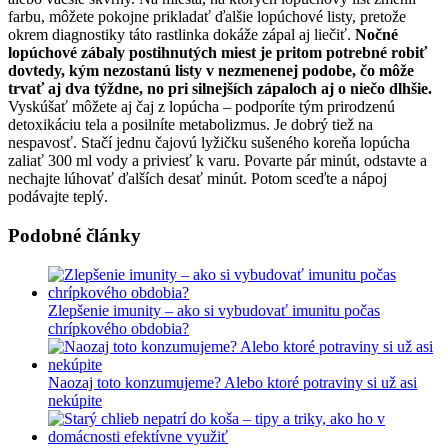
farbu, môžete pokojne prikladať ďalšie lopúchové listy, pretože
okrem diagnostiky táto rastlinka dokáže zápal aj liečiť.
Nočné
lopúchové zábaly postihnutých miest je pritom potrebné robiť
dovtedy, kým nezostanú listy v nezmenenej podobe, čo môže
trvať aj dva týždne, no pri silnejších zápaloch aj o niečo dlhšie.
Vyskúšať môžete aj čaj z lopúcha – podporíte tým prirodzenú
detoxikáciu tela a posilníte metabolizmus. Je dobrý tiež na
nespavosť. Stačí jednu čajovú lyžičku sušeného koreňa lopúcha
zaliať 300 ml vody a priviesť k varu. Povarte pár minút, odstavte a
nechajte lúhovať ďalších desať minút. Potom sceďte a nápoj
podávajte teplý.
Podobné články
Zlepšenie imunity – ako si vybudovať imunitu počas
chrípkového obdobia?
Naozaj toto konzumujeme? Alebo ktoré potraviny si už asi
nekúpite