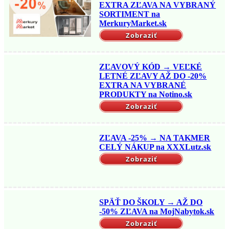
EXTRA ZĽAVA NA VYBRANÝ
SORTIMENT na
MerkuryMarket.sk
Zobraziť
ZĽAVOVÝ KÓD → VEĽKÉ
LETNÉ ZĽAVY AŽ DO -20%
EXTRA NA VYBRANÉ
PRODUKTY na Notino.sk
Zobraziť
ZĽAVA -25% → NA TAKMER
CELÝ NÁKUP na XXXLutz.sk
Zobraziť
SPÄŤ DO ŠKOLY → AŽ DO
-50% ZĽAVA na MojNabytok.sk
Zobraziť