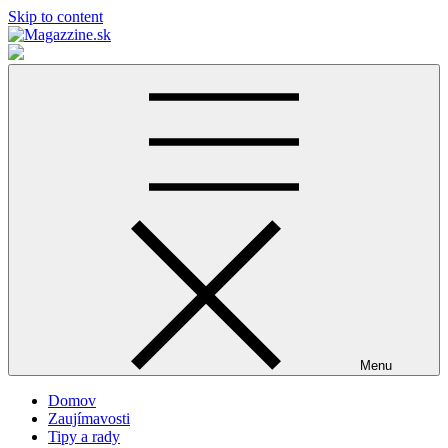
Skip to content
Magazzine.sk
Lifestyle magazín
Menu
Domov
Zaujímavosti
Tipy a rady