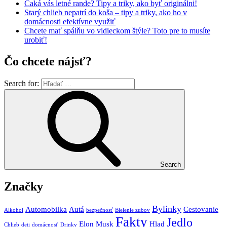
Čaká vás letné rande? Tipy a triky, ako byť originálni!
Starý chlieb nepatrí do koša – tipy a triky, ako ho v
domácnosti efektívne využiť
Chcete mať spálňu vo vidieckom štýle? Toto pre to musíte
urobiť!
Čo chcete nájsť?
Search for:
Search
Značky
Bylinky
Automobilka
Autá
Cestovanie
Alkohol
bezpečnosť
Bielenie zubov
Fakty
Jedlo
Elon Musk
Hlad
Chlieb
deti
domácnosť
Drinky