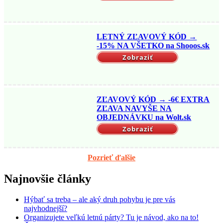
LETNÝ ZĽAVOVÝ KÓD →
-15% NA VŠETKO na Shooos.sk
Zobraziť
ZĽAVOVÝ KÓD → -6€ EXTRA
ZĽAVA NAVYŠE NA
OBJEDNÁVKU na Wolt.sk
Zobraziť
Pozrieť ďalšie
Najnovšie články
Hýbať sa treba – ale aký druh pohybu je pre vás
najvhodnejší?
Organizujete veľkú letnú párty? Tu je návod, ako na to!